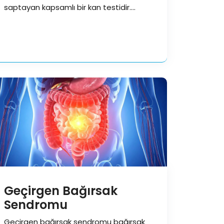
saptayan kapsamlı bir kan testidir.
Polimiyozit, dermatomiyozit ve ilişkili…
Geçirgen Bağırsak
Sendromu
Geçirgen bağırsak sendromu bağırsak