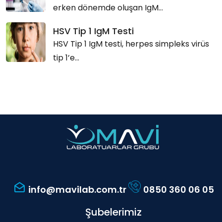
erken dönemde oluşan IgM...
HSV Tip 1 IgM Testi
HSV Tip 1 IgM testi, herpes simpleks virüs
tip 1’e...
info@mavilab.com.tr
0850 360 06 05
Şubelerimiz