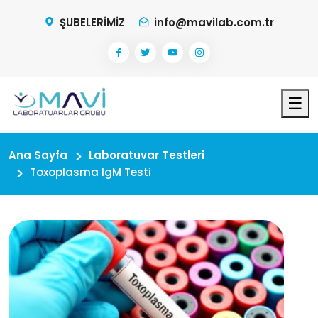
ŞUBELERİMİZ
info@mavilab.com.tr
☰
Ana Sayfa
Laboratuvar Testleri
Toxoplasma IgM Testi