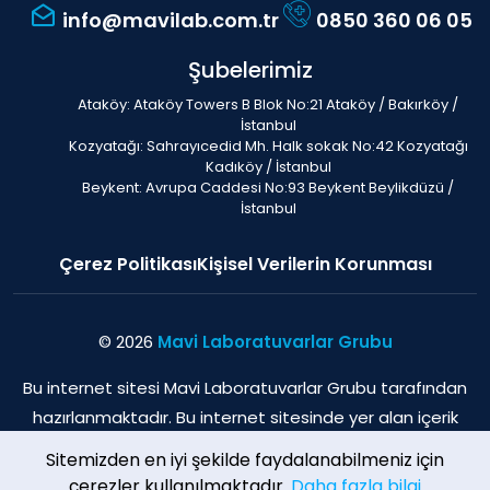
info@mavilab.com.tr
0850 360 06 05
Şubelerimiz
Ataköy: Ataköy Towers B Blok No:21 Ataköy / Bakırköy /
İstanbul
Kozyatağı: Sahrayıcedid Mh. Halk sokak No:42 Kozyatağı
Kadıköy / İstanbul
Beykent: Avrupa Caddesi No:93 Beykent Beylikdüzü /
İstanbul
Çerez Politikası
Kişisel Verilerin Korunması
© 2026
Mavi Laboratuvarlar Grubu
Bu internet sitesi Mavi Laboratuvarlar Grubu tarafından
hazırlanmaktadır. Bu internet sitesinde yer alan içerik
sadece bilgilendirme amaçlı olup, herhangi bir şekilde
Sitemizden en iyi şekilde faydalanabilmeniz için
tıbbi öneri verme veya herhangi bir hekim-hasta
çerezler kullanılmaktadır.
Daha fazla bilgi