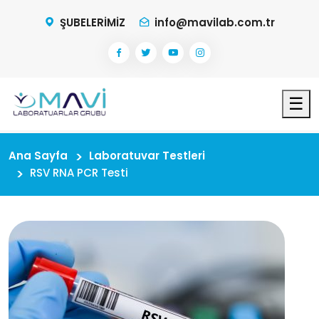
ŞUBELERİMİZ
info@mavilab.com.tr
☰
Ana Sayfa
Laboratuvar Testleri
RSV RNA PCR Testi