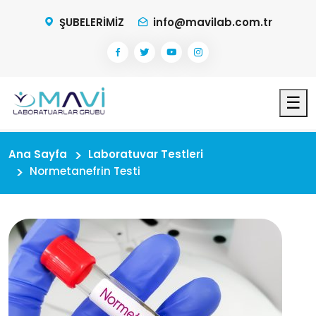
ŞUBELERİMİZ
info@mavilab.com.tr
☰
Ana Sayfa
Laboratuvar Testleri
Normetanefrin Testi