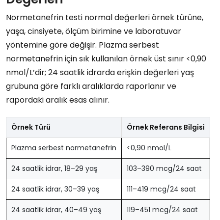
Normetanefrin testi normal değerleri örnek türüne,
yaşa, cinsiyete, ölçüm birimine ve laboratuvar
yöntemine göre değişir. Plazma serbest
normetanefrin için sık kullanılan örnek üst sınır <0,90
nmol/L’dir; 24 saatlik idrarda erişkin değerleri yaş
grubuna göre farklı aralıklarda raporlanır ve
rapordaki aralık esas alınır.
Örnek Türü
Örnek Referans Bilgisi
Plazma serbest normetanefrin
<0,90 nmol/L
24 saatlik idrar, 18–29 yaş
103–390 mcg/24 saat
24 saatlik idrar, 30–39 yaş
111–419 mcg/24 saat
24 saatlik idrar, 40–49 yaş
119–451 mcg/24 saat