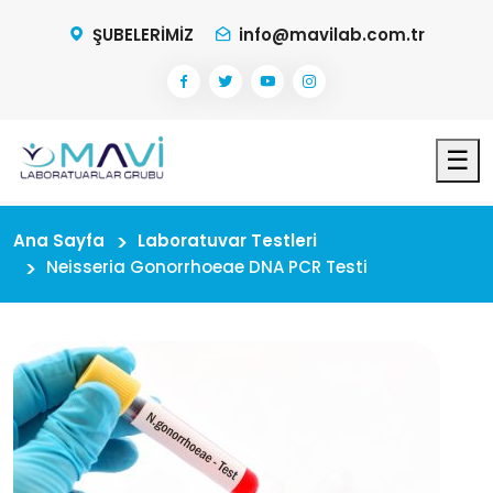
ŞUBELERİMİZ
info@mavilab.com.tr
☰
Ana Sayfa
Laboratuvar Testleri
Neisseria Gonorrhoeae DNA PCR Testi