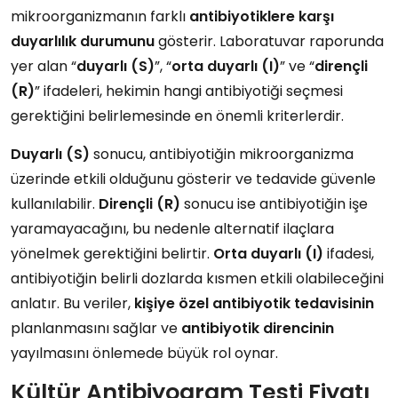
mikroorganizmanın farklı
antibiyotiklere karşı
duyarlılık durumunu
gösterir. Laboratuvar raporunda
yer alan “
duyarlı (S)
”, “
orta duyarlı (I)
” ve “
dirençli
(R)
” ifadeleri, hekimin hangi antibiyotiği seçmesi
gerektiğini belirlemesinde en önemli kriterlerdir.
Duyarlı (S)
sonucu, antibiyotiğin mikroorganizma
üzerinde etkili olduğunu gösterir ve tedavide güvenle
kullanılabilir.
Dirençli (R)
sonucu ise antibiyotiğin işe
yaramayacağını, bu nedenle alternatif ilaçlara
yönelmek gerektiğini belirtir.
Orta duyarlı (I)
ifadesi,
antibiyotiğin belirli dozlarda kısmen etkili olabileceğini
anlatır. Bu veriler,
kişiye özel antibiyotik tedavisinin
planlanmasını sağlar ve
antibiyotik direncinin
yayılmasını önlemede büyük rol oynar.
Kültür Antibiyogram Testi Fiyatı