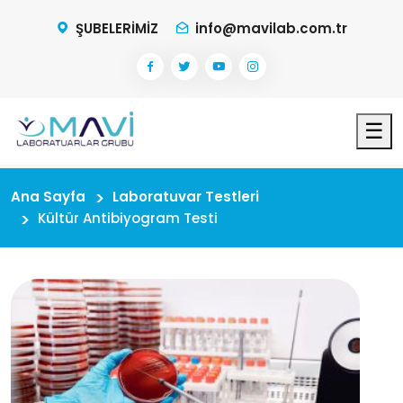
ŞUBELERİMİZ
info@mavilab.com.tr
☰
Ana Sayfa
Laboratuvar Testleri
Kültür Antibiyogram Testi