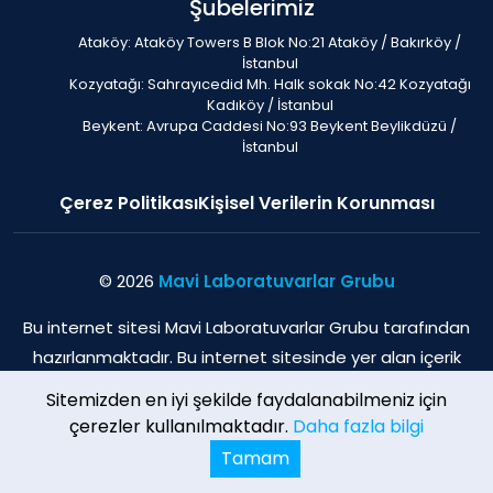
Şubelerimiz
Ataköy: Ataköy Towers B Blok No:21 Ataköy / Bakırköy /
İstanbul
Kozyatağı: Sahrayıcedid Mh. Halk sokak No:42 Kozyatağı
Kadıköy / İstanbul
Beykent: Avrupa Caddesi No:93 Beykent Beylikdüzü /
İstanbul
Çerez Politikası
Kişisel Verilerin Korunması
© 2026
Mavi Laboratuvarlar Grubu
Bu internet sitesi Mavi Laboratuvarlar Grubu tarafından
hazırlanmaktadır. Bu internet sitesinde yer alan içerik
sadece bilgilendirme amaçlı olup, herhangi bir şekilde
Sitemizden en iyi şekilde faydalanabilmeniz için
tıbbi öneri verme veya herhangi bir hekim-hasta
çerezler kullanılmaktadır.
Daha fazla bilgi
sağlama amacı ile oluşturulmamıştır.
Tamam
RANDEVU AL
SİZİ ARAYALIM
HEMEN ARA