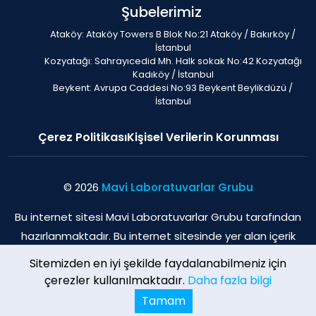
Şubelerimiz
Ataköy: Ataköy Towers B Blok No:21 Ataköy / Bakırköy /
İstanbul
Kozyatağı: Sahrayıcedid Mh. Halk sokak No:42 Kozyatağı
Kadıköy / İstanbul
Beykent: Avrupa Caddesi No:93 Beykent Beylikdüzü /
İstanbul
Çerez Politikası
Kişisel Verilerin Korunması
© 2026
Mavi Laboratuvarlar Grubu
Bu internet sitesi Mavi Laboratuvarlar Grubu tarafından
hazırlanmaktadır. Bu internet sitesinde yer alan içerik
sadece bilgilendirme amaçlı olup, herhangi bir şekilde
Sitemizden en iyi şekilde faydalanabilmeniz için
tıbbi öneri verme veya herhangi bir hekim-hasta
çerezler kullanılmaktadır.
Daha fazla bilgi
sağlama amacı ile oluşturulmamıştır.
Tamam
RANDEVU AL
SİZİ ARAYALIM
HEMEN ARA