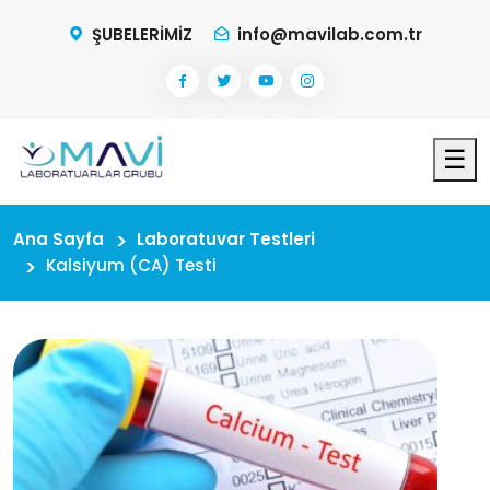
ŞUBELERİMİZ
info@mavilab.com.tr
☰
Ana Sayfa
Laboratuvar Testleri
Kalsiyum (CA) Testi