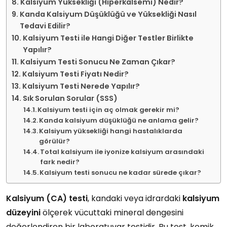
Kalsiyum Yüksekliği (Hiperkalsemi) Nedir?
Kanda Kalsiyum Düşüklüğü ve Yüksekliği Nasıl
Tedavi Edilir?
Kalsiyum Testi ile Hangi Diğer Testler Birlikte
Yapılır?
Kalsiyum Testi Sonucu Ne Zaman Çıkar?
Kalsiyum Testi Fiyatı Nedir?
Kalsiyum Testi Nerede Yapılır?
Sık Sorulan Sorular (SSS)
Kalsiyum testi için aç olmak gerekir mi?
Kanda kalsiyum düşüklüğü ne anlama gelir?
Kalsiyum yüksekliği hangi hastalıklarda
görülür?
Total kalsiyum ile iyonize kalsiyum arasındaki
fark nedir?
Kalsiyum testi sonucu ne kadar sürede çıkar?
Kalsiyum (CA) testi
, kandaki veya idrardaki
kalsiyum
düzeyini
ölçerek vücuttaki mineral dengesini
değerlendiren bir laboratuvar testidir. Bu test, kemik