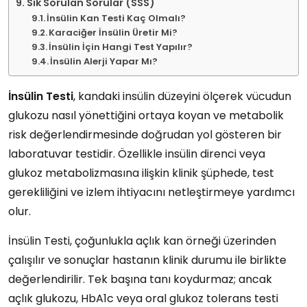
Sık Sorulan Sorular (SSS)
İnsülin Kan Testi Kaç Olmalı?
Karaciğer İnsülin Üretir Mi?
İnsülin İçin Hangi Test Yapılır?
İnsülin Alerji Yapar Mı?
İnsülin Testi
, kandaki insülin düzeyini ölçerek vücudun
glukozu nasıl yönettiğini ortaya koyan ve metabolik
risk değerlendirmesinde doğrudan yol gösteren bir
laboratuvar testidir. Özellikle insülin direnci veya
glukoz metabolizmasına ilişkin klinik şüphede, test
gerekliliğini ve izlem ihtiyacını netleştirmeye yardımcı
olur.
İnsülin Testi, çoğunlukla açlık kan örneği üzerinden
çalışılır ve sonuçlar hastanın klinik durumu ile birlikte
değerlendirilir. Tek başına tanı koydurmaz; ancak
açlık glukozu, HbA1c veya oral glukoz tolerans testi