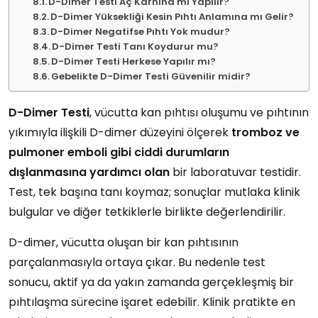
D-Dimer Testi Aç Karnına mı Yapılır?
D-Dimer Yüksekliği Kesin Pıhtı Anlamına mı Gelir?
D-Dimer Negatifse Pıhtı Yok mudur?
D-Dimer Testi Tanı Koydurur mu?
D-Dimer Testi Herkese Yapılır mı?
Gebelikte D-Dimer Testi Güvenilir midir?
D-Dimer Testi
, vücutta kan pıhtısı oluşumu ve pıhtının
yıkımıyla ilişkili D-dimer düzeyini ölçerek
tromboz ve
pulmoner emboli gibi ciddi durumların
dışlanmasına yardımcı olan
bir laboratuvar testidir.
Test, tek başına tanı koymaz; sonuçlar mutlaka klinik
bulgular ve diğer tetkiklerle birlikte değerlendirilir.
D-dimer, vücutta oluşan bir kan pıhtısının
parçalanmasıyla ortaya çıkar. Bu nedenle test
sonucu, aktif ya da yakın zamanda gerçekleşmiş bir
pıhtılaşma sürecine işaret edebilir. Klinik pratikte en