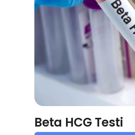
Beta HCG Testi