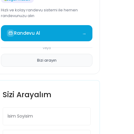
Hızlı ve kolay randevu sistemi ile hemen
randevunuzu alın
Randevu Al
→
veya
Bizi arayın
Sizi Arayalım