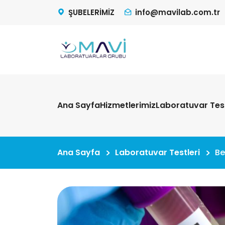
ŞUBELERİMİZ
info@mavilab.com.tr
Ana Sayfa
Hizmetlerimiz
Laboratuvar Test
Ana Sayfa
Laboratuvar Testleri
Be