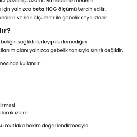
ncı pozitifliği azaltır. Bu nedenle modern
 için yalnızca
beta HCG ölçümü
tercih edilir.
irilir ve seri ölçümler ile gebelik seyri izlenir.
ır?
liğin sağlıklı ilerleyip ilerlemediğini
nım alanı yalnızca gebelik tanısıyla sınırlı değildir.
esinde kullanılır:
irmesi
olarak izlem
nucu mutlaka hekim değerlendirmesiyle