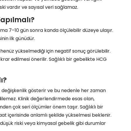
ski vardır ve sayısal veri sağlamaz.
apılmalı?
ama 7–10 gün sonra kanda ölçülebilir düzeye ulaşır.
in ilk günüdür.
nüz yükselmediği için negatif sonuç görülebilir.
rar edilmesi önerilir. Sağlıklı bir gebelikte HCG
ı?
e değişkenlik gösterir ve bu nedenle her zaman
dilemez. Klinik değerlendirmede esas olan,
den çok seri ölçümler önem taşır. Sağlıklı bir
t içerisinde anlamlı şekilde yükselmesi beklenir.
düşük riski veya kimyasal gebelik gibi durumlar