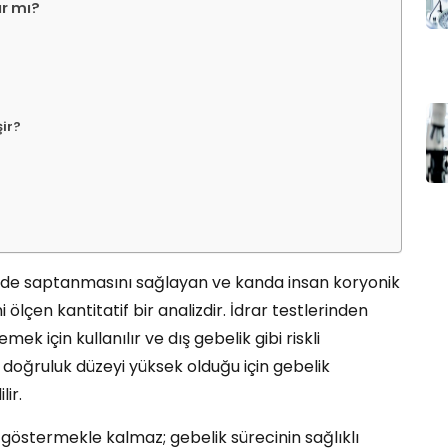
ar mı?
ir?
de saptanmasını sağlayan ve kanda insan koryonik
lçen kantitatif bir analizdir. İdrar testlerinden
mek için kullanılır ve dış gebelik gibi riskli
 doğruluk düzeyi yüksek olduğu için gebelik
ir.
ı göstermekle kalmaz; gebelik sürecinin sağlıklı