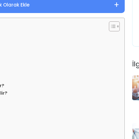
+
 Olarak Ekle
İl
r?
ir?