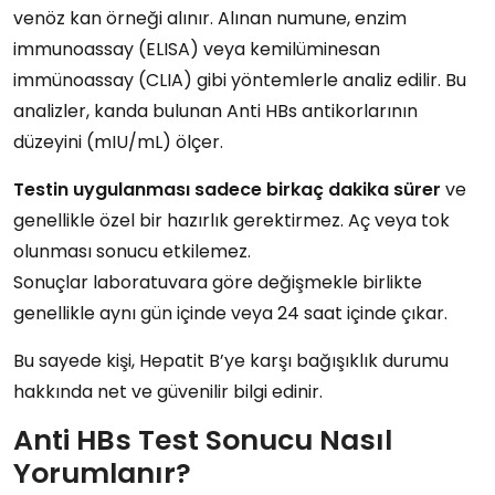
venöz kan örneği
alınır. Alınan numune,
enzim
immunoassay (ELISA)
veya
kemilüminesan
immünoassay (CLIA)
gibi yöntemlerle analiz edilir. Bu
analizler, kanda bulunan
Anti HBs antikorlarının
düzeyini (mIU/mL)
ölçer.
Testin uygulanması sadece birkaç dakika sürer
ve
genellikle
özel bir hazırlık gerektirmez
. Aç veya tok
olunması sonucu etkilemez.
Sonuçlar laboratuvara göre değişmekle birlikte
genellikle
aynı gün içinde veya 24 saat içinde
çıkar.
Bu sayede kişi,
Hepatit B’ye karşı bağışıklık durumu
hakkında net ve güvenilir bilgi edinir.
Anti HBs Test Sonucu Nasıl
Yorumlanır?