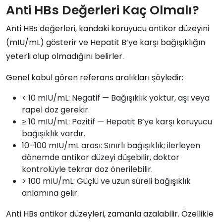
Anti HBs Değerleri Kaç Olmalı?
Anti HBs değerleri
, kandaki
koruyucu antikor düzeyini
(mIU/mL)
gösterir ve
Hepatit B’ye karşı bağışıklığın
yeterli olup olmadığını belirler.
Genel kabul gören referans aralıkları şöyledir:
< 10 mIU/mL: Negatif
— Bağışıklık yoktur, aşı veya
rapel doz gerekir.
≥ 10 mIU/mL: Pozitif
— Hepatit B’ye karşı
koruyucu
bağışıklık
vardır.
10–100 mIU/mL arası:
Sınırlı bağışıklık; ilerleyen
dönemde
antikor düzeyi düşebilir
, doktor
kontrolüyle
tekrar doz
önerilebilir.
> 100 mIU/mL:
Güçlü ve uzun süreli bağışıklık
anlamına gelir.
Anti HBs antikor düzeyleri
, zamanla azalabilir. Özellikle