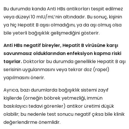
Bu durumda kanda
Anti HBs antikorları
tespit edilmez
veya düzeyi
10 mIU/mL’nin altındadır
. Bu sonuç, kişinin
ya hiç
Hepatit B aşısı olmadığını
, ya da
aşı olmuş olsa
bile yeterli bağışıklık gelişmediğini
gösterir.
Anti HBs negatif bireyler, Hepatit B virüsüne karşı
savunmasız
olduklarından enfeksiyon kapma riski
taşırlar.
Doktorlar bu durumda genellikle
Hepatit B aşı
serisinin uygulanmasını
veya
tekrar doz (rapel)
yapılmasını
önerir.
Ayrıca, bazı durumlarda
bağışıklık sistemi zayıf
kişilerde
(örneğin böbrek yetmezliği, immün
baskılayıcı tedavi görenler) antikor üretimi düşük
olabilir; bu nedenle test sonucu
negatif çıksa bile
klinik
değerlendirme önemlidir.