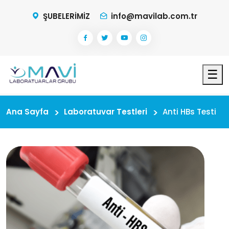
ŞUBELERİMİZ
info@mavilab.com.tr
☰
Ana Sayfa
Laboratuvar Testleri
Anti HBs Testi