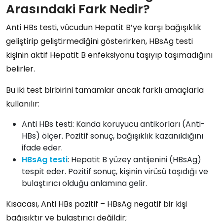
Arasındaki Fark Nedir?
Anti HBs testi
, vücudun
Hepatit B’ye karşı bağışıklık
geliştirip geliştirmediğini
gösterirken,
HBsAg testi
kişinin
aktif Hepatit B enfeksiyonu taşıyıp taşımadığını
belirler.
Bu iki test birbirini tamamlar ancak farklı amaçlarla
kullanılır:
Anti HBs testi:
Kanda
koruyucu antikorları (Anti-
HBs)
ölçer. Pozitif sonuç,
bağışıklık kazanıldığını
ifade eder.
HBsAg testi
: Hepatit B yüzey antijenini (HBsAg)
tespit eder. Pozitif sonuç, kişinin
virüsü taşıdığı
ve
bulaştırıcı olduğu
anlamına gelir.
Kısacası,
Anti HBs pozitif – HBsAg negatif
bir kişi
bağışıktır ve bulaştırıcı değildir;