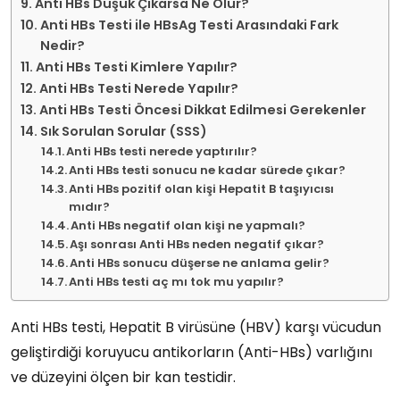
Anti HBs Düşük Çıkarsa Ne Olur?
Anti HBs Testi ile HBsAg Testi Arasındaki Fark
Nedir?
Anti HBs Testi Kimlere Yapılır?
Anti HBs Testi Nerede Yapılır?
Anti HBs Testi Öncesi Dikkat Edilmesi Gerekenler
Sık Sorulan Sorular (SSS)
Anti HBs testi nerede yaptırılır?
Anti HBs testi sonucu ne kadar sürede çıkar?
Anti HBs pozitif olan kişi Hepatit B taşıyıcısı
mıdır?
Anti HBs negatif olan kişi ne yapmalı?
Aşı sonrası Anti HBs neden negatif çıkar?
Anti HBs sonucu düşerse ne anlama gelir?
Anti HBs testi aç mı tok mu yapılır?
Anti HBs testi
,
Hepatit B virüsüne (HBV)
karşı vücudun
geliştirdiği
koruyucu antikorların (Anti-HBs)
varlığını
ve düzeyini ölçen bir
kan testidir
.