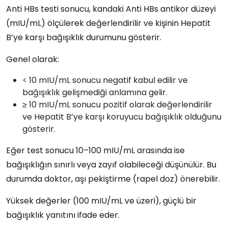
Anti HBs testi sonucu
, kandaki
Anti HBs antikor düzeyi
(mIU/mL)
ölçülerek değerlendirilir ve kişinin
Hepatit
B’ye karşı bağışıklık durumunu
gösterir.
Genel olarak:
< 10 mIU/mL
sonucu
negatif
kabul edilir ve
bağışıklık gelişmediği anlamına gelir.
≥ 10 mIU/mL
sonucu
pozitif
olarak değerlendirilir
ve
Hepatit B’ye karşı koruyucu bağışıklık
olduğunu
gösterir.
Eğer test sonucu
10–100 mIU/mL
arasında ise
bağışıklığın sınırlı veya zayıf olabileceği düşünülür. Bu
durumda doktor,
aşı pekiştirme (rapel doz)
önerebilir.
Yüksek değerler (100 mIU/mL ve üzeri)
, güçlü bir
bağışıklık yanıtını ifade eder.