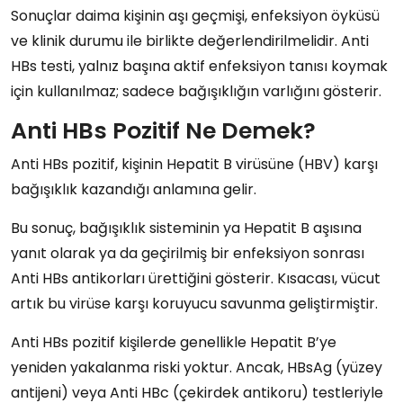
Sonuçlar daima kişinin
aşı geçmişi
,
enfeksiyon öyküsü
ve
klinik durumu
ile birlikte değerlendirilmelidir. Anti
HBs testi, yalnız başına aktif enfeksiyon tanısı koymak
için kullanılmaz; sadece bağışıklığın varlığını gösterir.
Anti HBs Pozitif Ne Demek?
Anti HBs pozitif
, kişinin
Hepatit B virüsüne (HBV)
karşı
bağışıklık kazandığı
anlamına gelir.
Bu sonuç, bağışıklık sisteminin ya
Hepatit B aşısına
yanıt olarak
ya da
geçirilmiş bir enfeksiyon sonrası
Anti HBs antikorları
ürettiğini gösterir. Kısacası, vücut
artık bu virüse karşı
koruyucu savunma
geliştirmiştir.
Anti HBs pozitif
kişilerde genellikle
Hepatit B’ye
yeniden yakalanma riski yoktur
. Ancak,
HBsAg (yüzey
antijeni)
veya
Anti HBc (çekirdek antikoru)
testleriyle