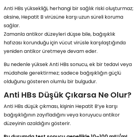
Anti HBs yüksekliği
, herhangi bir sağlık riski oluşturmaz;
aksine,
Hepatit B virüsüne karşı uzun süreli koruma
sağlar.
Zamanla antikor düzeyleri düşse bile, bağışıklık
hafızası korunduğu için vücut virüsle karşılaştığında
yeniden antikor üretmeye devam eder.
Bu nedenle
yüksek Anti HBs sonucu
, ek bir tedavi veya
müdahale gerektirmez; sadece bağışıklığın güçlü
olduğunu gösteren olumlu bir bulgudur.
Anti HBs Düşük Çıkarsa Ne Olur?
Anti HBs düşük çıkması
, kişinin
Hepatit B’ye karşı
bağışıklığının zayıfladığını
veya
koruyucu antikor
düzeyinin azaldığını
gösterir.
Bu durumda test sonucu genellikle 10–100 mIU/mL