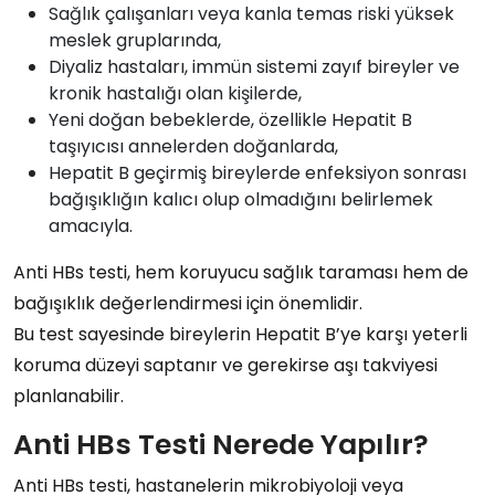
Sağlık çalışanları
veya
kanla temas riski yüksek
meslek gruplarında,
Diyaliz hastaları
,
immün sistemi zayıf bireyler
ve
kronik hastalığı olan kişilerde
,
Yeni doğan bebeklerde
, özellikle
Hepatit B
taşıyıcısı annelerden doğanlarda
,
Hepatit B geçirmiş
bireylerde enfeksiyon sonrası
bağışıklığın kalıcı olup olmadığını belirlemek
amacıyla.
Anti HBs testi, hem
koruyucu sağlık taraması
hem de
bağışıklık değerlendirmesi
için önemlidir.
Bu test sayesinde bireylerin
Hepatit B’ye karşı yeterli
koruma düzeyi
saptanır ve gerekirse
aşı takviyesi
planlanabilir.
Anti HBs Testi Nerede Yapılır?
Anti HBs testi
,
hastanelerin mikrobiyoloji veya